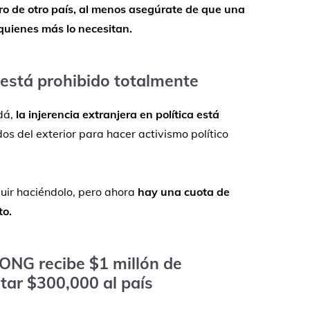
ro
de
otro
país,
al
menos
asegúrate
de
que
una
quienes
más
lo
necesitan.
está
prohibido
totalmente
dá,
la
injerencia
extranjera
en
política
está
dos
del
exterior
para
hacer
activismo
político
uir
haciéndolo,
pero
ahora
hay
una
cuota
de
to.
ONG
recibe $
1
millón
de
tar $
300,000
al
país