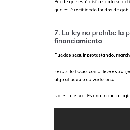
Puede
que
esté
disfrazando
su
act
que
esté
recibiendo
fondos
de
gob
7.
La
ley
no
prohíbe
la
p
financiamiento
Puedes
seguir
protestando,
march
Pero
si
lo
haces
con
billete
extranje
algo
al
pueblo
salvadoreño.
No
es
censura.
Es
una
manera
lógi