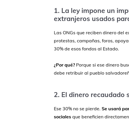
1.
La
ley
impone
un
imp
extranjeros
usados
par
Las
ONGs
que
reciben
dinero
del
e
protestas,
campañas,
foros,
apoya
30%
de
esos
fondos
al
Estado.
¿
Por
qué?
Porque
si
ese
dinero
bus
debe
retribuir
al
pueblo
salvadoreñ
2.
El
dinero
recaudado
Ese
30%
no
se
pierde.
Se
usará
pa
sociales
que
beneficien
directame