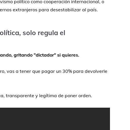
ivismo
político
como
cooperación
internacional,
o
iernos
extranjeros
para
desestabilizar
al
país.
olítica,
solo
regula
el
ando,
gritando "
dictador"
si
quieres.
ro,
vas
a
tener
que
pagar
un
30%
para
devolverle
ca,
transparente
y
legítima
de
poner
orden.