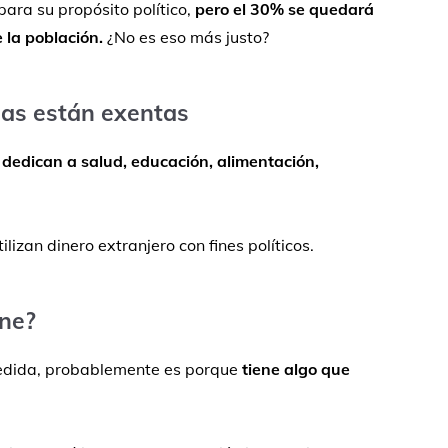
para
su
propósito
político,
pero
el
30%
se
quedará
e
la
población.
¿
No
es
eso
más
justo?
ias
están
exentas
e
dedican
a
salud,
educación,
alimentación,
tilizan
dinero
extranjero
con
fines
políticos.
ne?
dida,
probablemente
es
porque
tiene
algo
que