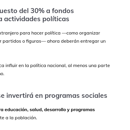
uesto
del
30%
a
fondos
a
actividades
políticas
xtranjero
para
hacer
política —
como
organizar
r
partidos
o
figuras—
ahora
deberán
entregar
un
ca
influir
en
la
política
nacional,
al
menos
una
parte
o.
se
invertirá
en
programas
sociales
ra
educación,
salud,
desarrollo
y
programas
nte
a
la
población.