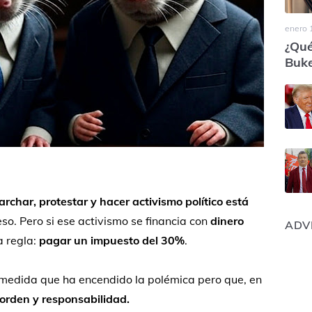
enero 
¿Qué
Buke
archar,
protestar
y
hacer
activismo
político
está
eso.
Pero
si
ese
activismo
se
financia
con
dinero
ADV
a
regla:
pagar
un
impuesto
del
30%
.
medida
que
ha
encendido
la
polémica
pero
que,
en
orden
y
responsabilidad.