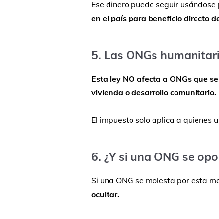
Ese
dinero
puede
seguir
usándose
en
el
país
para
beneficio
directo
d
5.
Las
ONGs
humanitar
Esta
ley
NO
afecta
a
ONGs
que
s
vivienda
o
desarrollo
comunitario.
El
impuesto
solo
aplica
a
quienes
u
6. ¿
Y
si
una
ONG
se
opo
Si
una
ONG
se
molesta
por
esta
me
ocultar.