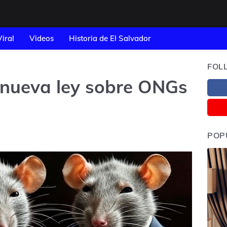
Viral
Videos
Historia de El Salvador
FOL
a nueva ley sobre ONGs
POP