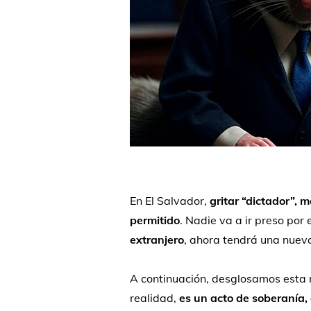
En
El
Salvador,
gritar “
dictador”,
m
permitido
.
Nadie
va
a
ir
preso
por
extranjero
,
ahora
tendrá
una
nuev
A
continuación,
desglosamos
esta
realidad,
es
un
acto
de
soberanía,