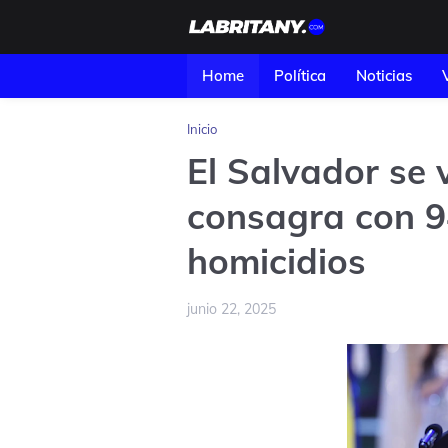
Home
Política
Noticias
Inicio
El Salvador se 
consagra con 94
homicidios
junio 22, 2025