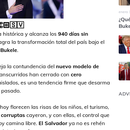
enero 
¿Qué
🏻🇸🇻
Buke
 histórica y alcanza los
940 días sin
agra la transformación total del país bajo el
 Bukele
.
eja la contundencia del
nuevo modelo de
anscurridos han cerrado con
cero
aislados, es una tendencia firme que desarma
l pasado.
ADV
y florecen las risas de los niños, el turismo,
 corruptas
cayeron, y con ellas, el control que
oy camina libre.
El Salvador
ya no es rehén