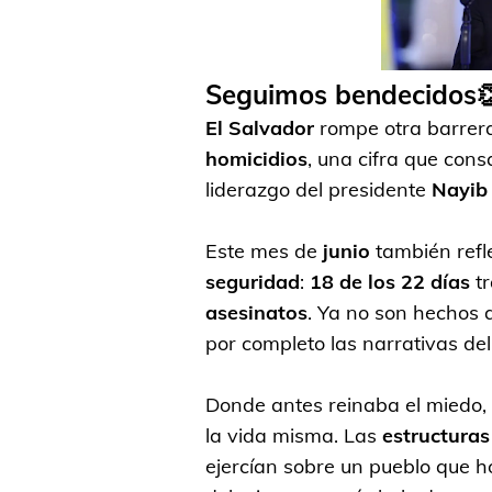
Seguimos bendecidos
El Salvador
rompe otra barrera
homicidios
, una cifra que cons
liderazgo del presidente
Nayib
Este mes de
junio
también refl
seguridad
:
18 de los 22 días
tr
asesinatos
. Ya no son hechos 
por completo las narrativas de
Donde antes reinaba el miedo, ho
la vida misma. Las
estructuras
ejercían sobre un pueblo que h