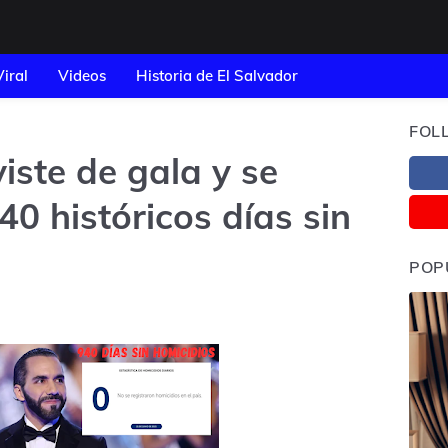
Viral
Videos
Historia de El Salvador
FOL
viste de gala y se
0 históricos días sin
POP